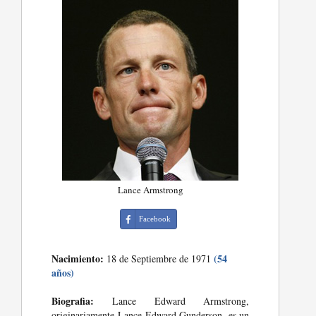
Lance Armstrong
Facebook
Nacimiento:
(54
18 de Septiembre de 1971
años)
Biografia:
Lance Edward Armstrong,
originariamente Lance Edward Gunderson, es un