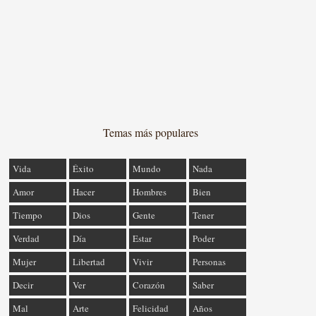
Temas más populares
Vida
Éxito
Mundo
Nada
Amor
Hacer
Hombres
Bien
Tiempo
Dios
Gente
Tener
Verdad
Día
Estar
Poder
Mujer
Libertad
Vivir
Personas
Decir
Ver
Corazón
Saber
Mal
Arte
Felicidad
Años