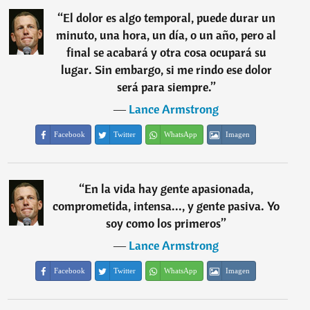
“
El dolor es algo temporal, puede durar un
minuto, una hora, un día, o un año, pero al
final se acabará y otra cosa ocupará su
lugar. Sin embargo, si me rindo ese dolor
será para siempre.
”
―
Lance Armstrong
Facebook
Twitter
WhatsApp
Imagen
“
En la vida hay gente apasionada,
comprometida, intensa..., y gente pasiva. Yo
soy como los primeros
”
―
Lance Armstrong
Facebook
Twitter
WhatsApp
Imagen