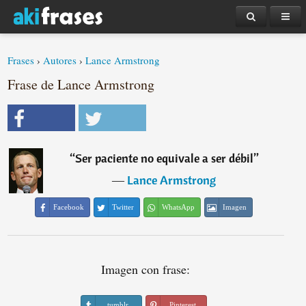
Frases
›
Autores
›
Lance Armstrong
Frase de Lance Armstrong
“
Ser paciente no equivale a ser débil
”
―
Lance Armstrong
Facebook
Twitter
WhatsApp
Imagen
Imagen con frase:
tumblr
Pinterest