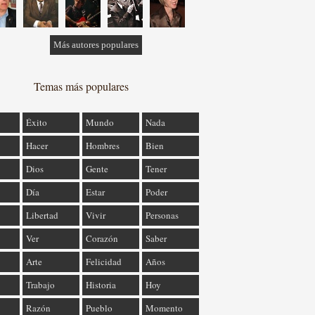
Más autores populares
Temas más populares
Éxito
Mundo
Nada
Hacer
Hombres
Bien
Dios
Gente
Tener
Día
Estar
Poder
Libertad
Vivir
Personas
Ver
Corazón
Saber
Arte
Felicidad
Años
Trabajo
Historia
Hoy
Razón
Pueblo
Momento