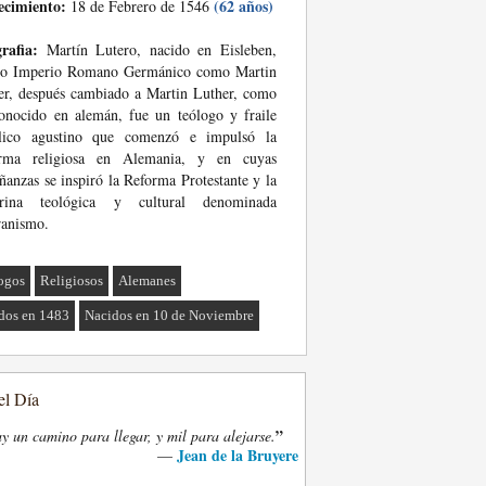
ecimiento:
(62 años)
18 de Febrero de 1546
rafia:
Martín Lutero, nacido en Eisleben,
ro Imperio Romano Germánico como Martin
r, después cambiado a Martin Luther, como
onocido en alemán, fue un teólogo y fraile
ólico agustino que comenzó e impulsó la
orma religiosa en Alemania, y en cuyas
ñanzas se inspiró la Reforma Protestante y la
trina teológica y cultural denominada
ranismo.
ogos
Religiosos
Alemanes
dos en 1483
Nacidos en 10 de Noviembre
el Día
”
y un camino para llegar, y mil para alejarse.
Jean de la Bruyere
—