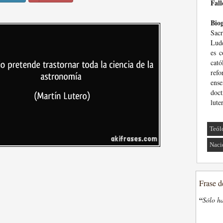
Fall
Biog
Sac
Lude
es c
cat
ref
ense
doc
lute
Teól
Naci
Frase d
“
Sólo ha