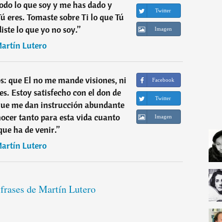
odo lo que soy y me has dado y
Twitter
Tú eres. Tomaste sobre Ti lo que Tú
iste lo que yo no soy.
”
Imagen
artín Lutero
s: que El no me mande visiones, ni
Facebook
es. Estoy satisfecho con el don de
Twitter
 que me dan instrucción abundante
nocer tanto para esta vida cuanto
Imagen
que ha de venir.
”
artín Lutero
 frases de Martín Lutero