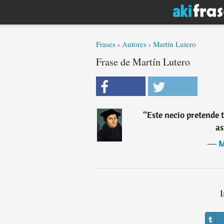
Frases
›
Autores
›
Martín Lutero
Frase de Martín Lutero
“
Este necio pretende t
a
―
M
I