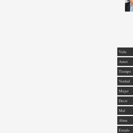
Vida
Amor
Tiempo
Verdad
Mujer
Decir
Mal
Alma
Estado