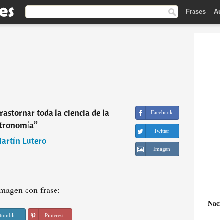
Frases
A
rastornar toda la ciencia de la
Facebook
stronomía
”
Twitter
artín Lutero
Imagen
magen con frase:
Nac
tumblr
Pinterest