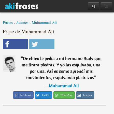
Frases
›
Autores
›
Muhammad Ali
Frase de Muhammad Ali
“
De chico le pedía a mi hermano Rudy que
me tirara piedras. Y yo las esquivaba, una
por una. Así es como aprendí mis
movimientos, esquivando piedrazos
”
―
Muhammad Ali
Facebook
Twitter
WhatsApp
Imagen