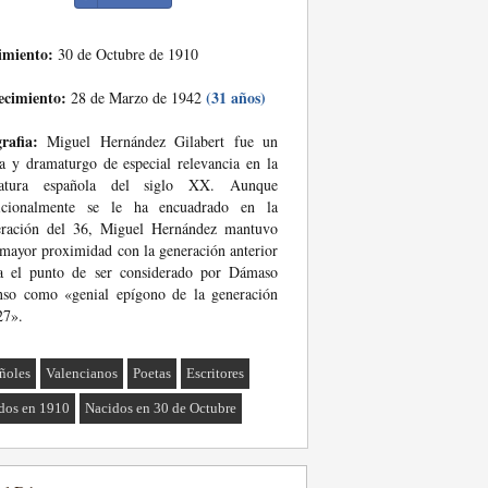
imiento:
30 de Octubre de 1910
ecimiento:
(31 años)
28 de Marzo de 1942
rafia:
Miguel Hernández Gilabert fue un
a y dramaturgo de especial relevancia en la
eratura española del siglo XX. Aunque
dicionalmente se le ha encuadrado en la
eración del 36, Miguel Hernández mantuvo
mayor proximidad con la generación anterior
ta el punto de ser considerado por Dámaso
nso como «genial epígono de la generación
27».
ñoles
Valencianos
Poetas
Escritores
dos en 1910
Nacidos en 30 de Octubre