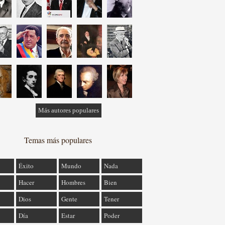
Más autores populares
Temas más populares
Éxito
Mundo
Nada
Hacer
Hombres
Bien
Dios
Gente
Tener
Día
Estar
Poder