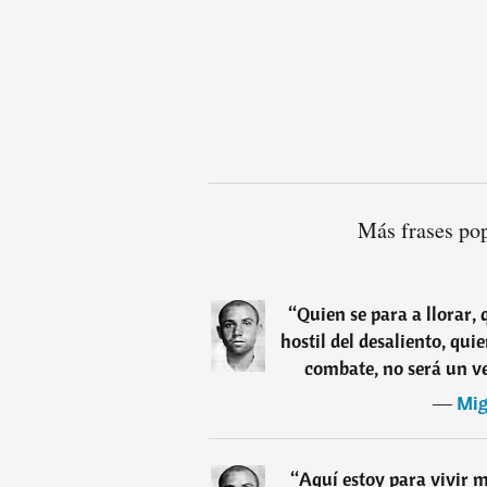
Más frases po
“
Quien se para a llorar,
hostil del desaliento, qui
combate, no será un ve
―
Mig
“
Aquí estoy para vivir 