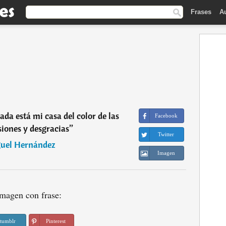
Frases
A
ada está mi casa del color de las
Facebook
iones y desgracias
”
Twitter
uel Hernández
Imagen
magen con frase:
tumblr
Pinterest