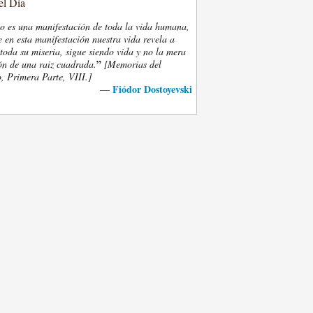
el Día
eo es una manifestación de toda la vida humana,
 en esta manifestación nuestra vida revela a
oda su miseria, sigue siendo vida y no la mera
”
ón de una raiz cuadrada.
[Memorias del
, Primera Parte, VIII.]
Fiódor Dostoyevski
—