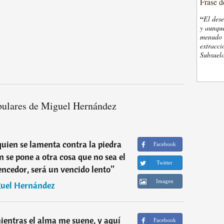
Frase d
“
El des
y aunque
menudo t
extracci
Subsuelo
pulares de Miguel Hernández
 quien se lamenta contra la piedra
Facebook
en se pone a otra cosa que no sea el
Twitter
ncedor, será un vencido lento
”
Imagen
uel Hernández
mientras el alma me suene, y aquí
Facebook