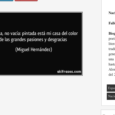
Nac
Fall
Biog
poet
lit
tra
gen
una 
has
Alo
del 
Espa
Naci