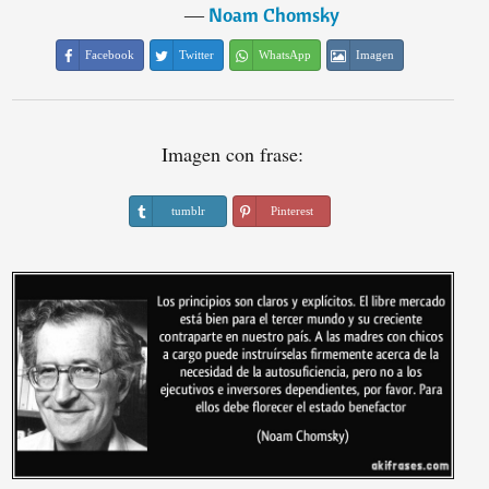
―
Noam Chomsky
Facebook
Twitter
WhatsApp
Imagen
Imagen con frase:
tumblr
Pinterest