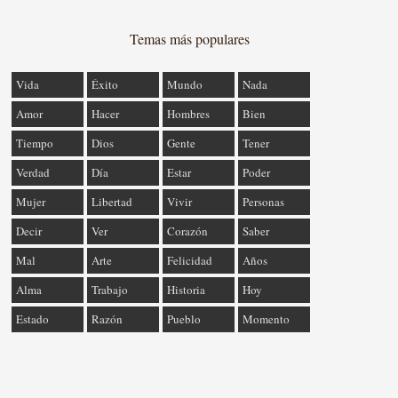
Temas más populares
Vida
Éxito
Mundo
Nada
Amor
Hacer
Hombres
Bien
Tiempo
Dios
Gente
Tener
Verdad
Día
Estar
Poder
Mujer
Libertad
Vivir
Personas
Decir
Ver
Corazón
Saber
Mal
Arte
Felicidad
Años
Alma
Trabajo
Historia
Hoy
Estado
Razón
Pueblo
Momento