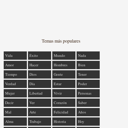
Temas más populares
Vida
Éxito
Mundo
Nada
Amor
Hacer
Hombres
Bien
Tiempo
Dios
Gente
Tener
Verdad
Día
Estar
Poder
Mujer
Libertad
Vivir
Personas
Decir
Ver
Corazón
Saber
Mal
Arte
Felicidad
Años
Alma
Trabajo
Historia
Hoy