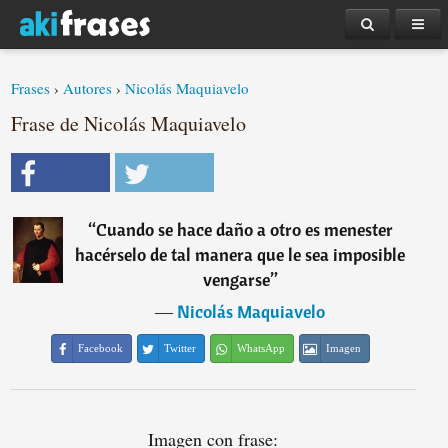
Frases
›
Autores
›
Nicolás Maquiavelo
Frase de Nicolás Maquiavelo
“
Cuando se hace daño a otro es menester
hacérselo de tal manera que le sea imposible
vengarse
”
―
Nicolás Maquiavelo
Facebook
Twitter
WhatsApp
Imagen
Imagen con frase: