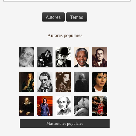
Autores
Temas
Autores populares
Más autores populares