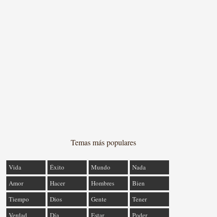
Temas más populares
Vida
Éxito
Mundo
Nada
Amor
Hacer
Hombres
Bien
Tiempo
Dios
Gente
Tener
Verdad
Día
Estar
Poder