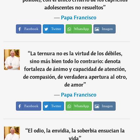
adolescentes no resueltos
”
―
Papa Francisco
Facebook
Twitter
WhatsApp
Imagen
“
La ternura no es la virtud de los débiles,
sino más bien todo lo contrario: denota
fortaleza de ánimo y capacidad de atención,
de compasión, de verdadera apertura al otro,
de amor
”
―
Papa Francisco
Facebook
Twitter
WhatsApp
Imagen
“
El odio, la envidia, la soberbia ensucian la
vida
”