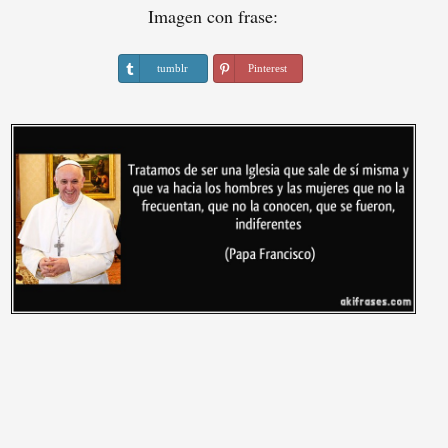
Imagen con frase:
tumblr
Pinterest