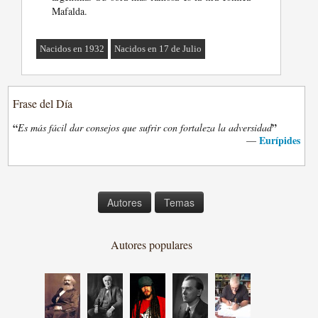
Mafalda.
Nacidos en 1932
Nacidos en 17 de Julio
Frase del Día
“
”
Es más fácil dar consejos que sufrir con fortaleza la adversidad
Eurípides
—
Autores
Temas
Autores populares