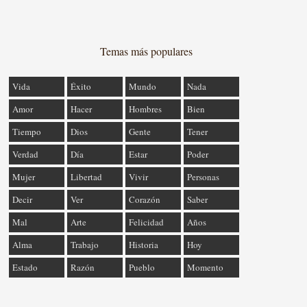
Temas más populares
Vida
Éxito
Mundo
Nada
Amor
Hacer
Hombres
Bien
Tiempo
Dios
Gente
Tener
Verdad
Día
Estar
Poder
Mujer
Libertad
Vivir
Personas
Decir
Ver
Corazón
Saber
Mal
Arte
Felicidad
Años
Alma
Trabajo
Historia
Hoy
Estado
Razón
Pueblo
Momento