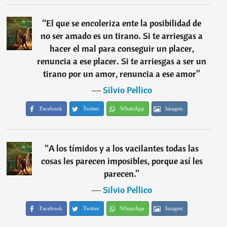
“
El que se encoleriza ente la posibilidad de
no ser amado es un tirano. Si te arriesgas a
hacer el mal para conseguir un placer,
renuncia a ese placer. Si te arriesgas a ser un
tirano por un amor, renuncia a ese amor
”
―
Silvio Pellico
Facebook
Twitter
WhatsApp
Imagen
“
A los tímidos y a los vacilantes todas las
cosas les parecen imposibles, porque así les
parecen.
”
―
Silvio Pellico
Facebook
Twitter
WhatsApp
Imagen