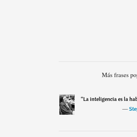
Más frases po
“
La inteligencia es la h
―
St