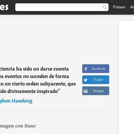
Frases
A
 ciencia ha sido un darse cuenta
Facebook
os eventos no suceden de forma
Twitter
jan un cierto orden subyacente, que
ido divinamente inspirado
”
Imagen
ephen Hawking
magen con frase: