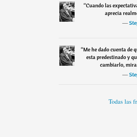
“
Cuando las expectativa
aprecia realme
―
St
“
Me he dado cuenta de qu
esta predestinado y q
cambiarlo, mira 
―
St
Todas las 