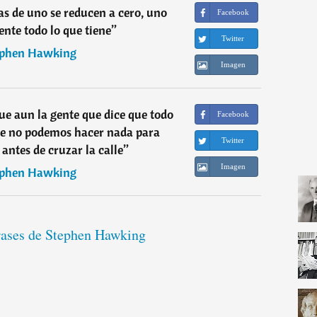
s de uno se reducen a cero, uno
Facebook
nte todo lo que tiene
”
Twitter
ephen Hawking
Imagen
e aun la gente que dice que todo
Facebook
ue no podemos hacer nada para
Twitter
antes de cruzar la calle
”
Imagen
ephen Hawking
frases de Stephen Hawking