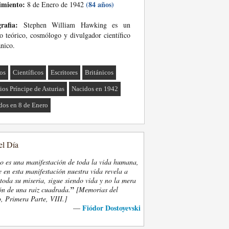
imiento:
(84 años)
8 de Enero de 1942
rafia:
Stephen William Hawking es un
co teórico, cosmólogo y divulgador científico
ánico.
cos
Científicos
Escritores
Británicos
ios Príncipe de Asturias
Nacidos en 1942
dos en 8 de Enero
el Día
eo es una manifestación de toda la vida humana,
 en esta manifestación nuestra vida revela a
oda su miseria, sigue siendo vida y no la mera
”
ón de una raiz cuadrada.
[Memorias del
, Primera Parte, VIII.]
Fiódor Dostoyevski
—