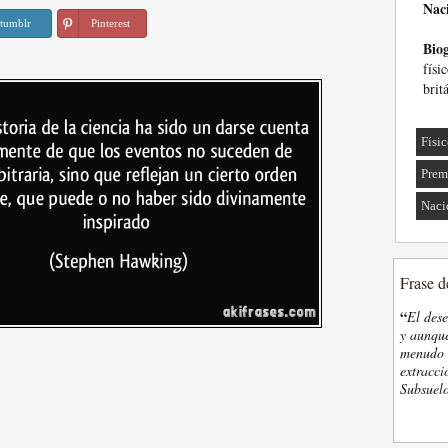
Nac
tumblr
Pinterest
Biog
físi
brit
Físi
Prem
Naci
Frase d
“
El des
y aunque
menudo t
extracci
Subsuelo