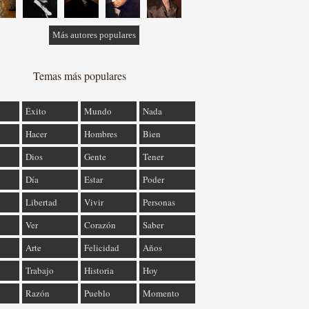
Más autores populares
Temas más populares
Éxito
Mundo
Nada
Hacer
Hombres
Bien
Dios
Gente
Tener
Día
Estar
Poder
Libertad
Vivir
Personas
Ver
Corazón
Saber
Arte
Felicidad
Años
Trabajo
Historia
Hoy
Razón
Pueblo
Momento