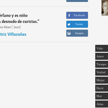
rfano y es niño
Facebook
á desnudo de caricias.
”
Twitter
xo blues”, Jazz]
triz Villacañas
Imagen
Vida
Amor
Tiempo
Verdad
Mujer
Decir
Mal
Alma