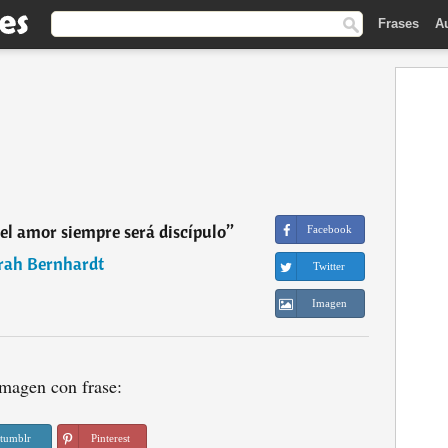
Frases
A
 el amor siempre será discípulo
”
Facebook
rah Bernhardt
Twitter
Imagen
magen con frase:
tumblr
Pinterest