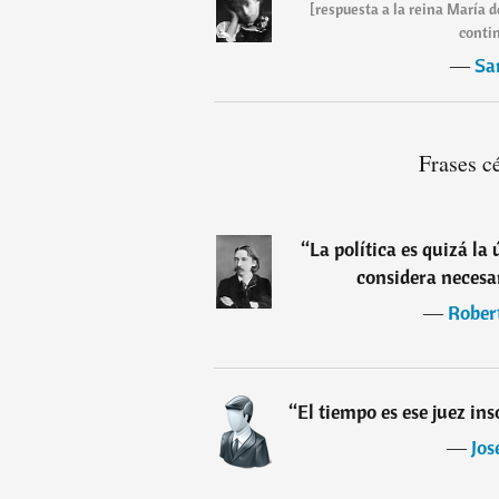
[respuesta a la reina María d
conti
―
Sa
Frases c
“
La política es quizá la
considera necesa
―
Rober
“
El tiempo es ese juez in
―
Jos