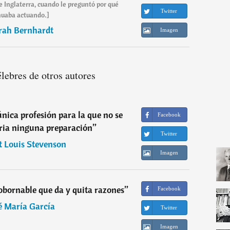
e Inglaterra, cuando le preguntó por qué
Twitter
nuaba actuando.]
rah Bernhardt
Imagen
élebres de otros autores
 única profesión para la que no se
Facebook
ria ninguna preparación
”
Twitter
t Louis Stevenson
Imagen
sobornable que da y quita razones
”
Facebook
é María García
Twitter
Imagen