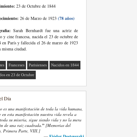
imiento:
23 de Octubre de 1844
ecimiento:
(78 años)
26 de Marzo de 1923
rafia:
Sarah Bernhardt fue una actriz de
ro y cine francesa, nacida el 23 de octubre de
 en París y fallecida el 26 de marzo de 1923
a misma ciudad.
res
Franceses
Parisienses
Nacidos en 1844
dos en 23 de Octubre
el Día
eo es una manifestación de toda la vida humana,
 en esta manifestación nuestra vida revela a
oda su miseria, sigue siendo vida y no la mera
”
ón de una raiz cuadrada.
[Memorias del
, Primera Parte, VIII.]
Fiódor Dostoyevski
—