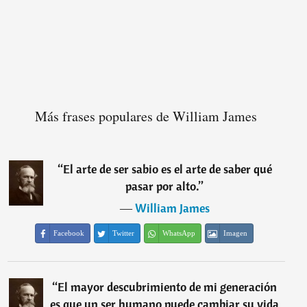
Más frases populares de William James
“
El arte de ser sabio es el arte de saber qué
pasar por alto.
”
―
William James
Facebook
Twitter
WhatsApp
Imagen
“
El mayor descubrimiento de mi generación
es que un ser humano puede cambiar su vida