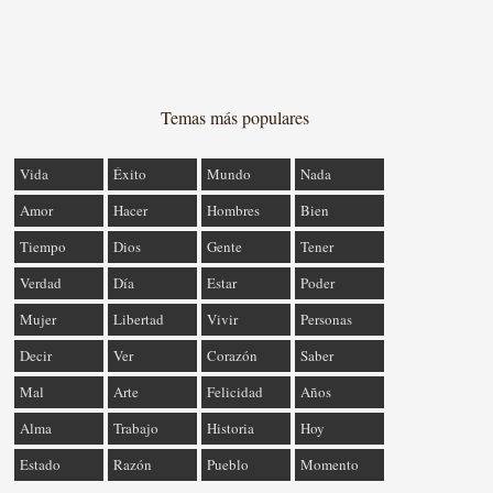
Temas más populares
Vida
Éxito
Mundo
Nada
Amor
Hacer
Hombres
Bien
Tiempo
Dios
Gente
Tener
Verdad
Día
Estar
Poder
Mujer
Libertad
Vivir
Personas
Decir
Ver
Corazón
Saber
Mal
Arte
Felicidad
Años
Alma
Trabajo
Historia
Hoy
Estado
Razón
Pueblo
Momento