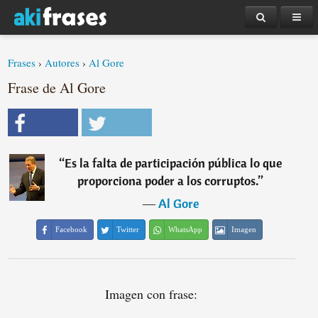
Frases
›
Autores
›
Al Gore
Frase de Al Gore
“
Es la falta de participación pública lo que
proporciona poder a los corruptos.
”
―
Al Gore
Facebook
Twitter
WhatsApp
Imagen
Imagen con frase: