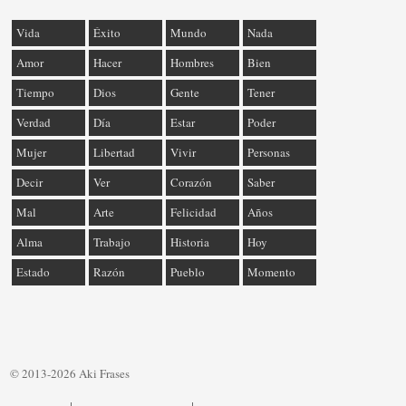
Vida
Éxito
Mundo
Nada
Amor
Hacer
Hombres
Bien
Tiempo
Dios
Gente
Tener
Verdad
Día
Estar
Poder
Mujer
Libertad
Vivir
Personas
Decir
Ver
Corazón
Saber
Mal
Arte
Felicidad
Años
Alma
Trabajo
Historia
Hoy
Estado
Razón
Pueblo
Momento
© 2013-2026 Aki Frases