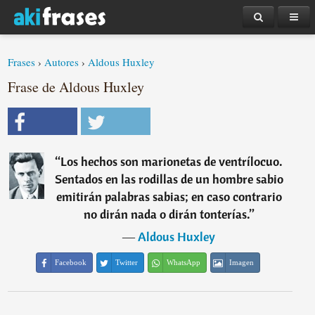
Frases
›
Autores
›
Aldous Huxley
Frase de Aldous Huxley
“
Los hechos son marionetas de ventrílocuo.
Sentados en las rodillas de un hombre sabio
emitirán palabras sabias; en caso contrario
no dirán nada o dirán tonterías.
”
―
Aldous Huxley
Facebook
Twitter
WhatsApp
Imagen