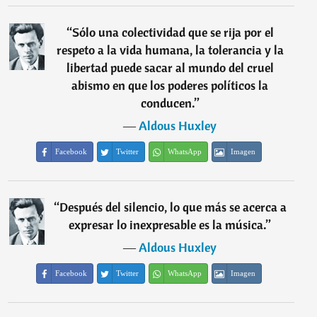
“
Sólo una colectividad que se rija por el
respeto a la vida humana, la tolerancia y la
libertad puede sacar al mundo del cruel
abismo en que los poderes políticos la
conducen.
”
―
Aldous Huxley
Facebook
Twitter
WhatsApp
Imagen
“
Después del silencio, lo que más se acerca a
expresar lo inexpresable es la música.
”
―
Aldous Huxley
Facebook
Twitter
WhatsApp
Imagen