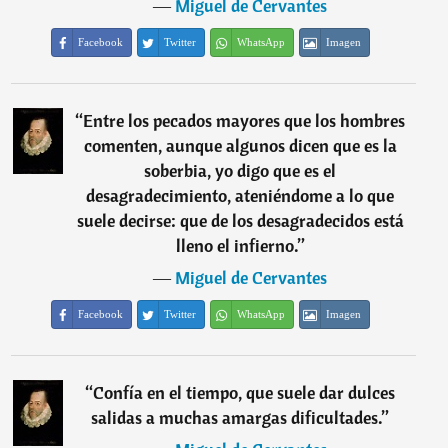
―
Miguel de Cervantes
Facebook
Twitter
WhatsApp
Imagen
“
Entre los pecados mayores que los hombres
comenten, aunque algunos dicen que es la
soberbia, yo digo que es el
desagradecimiento, ateniéndome a lo que
suele decirse: que de los desagradecidos está
lleno el infierno.
”
―
Miguel de Cervantes
Facebook
Twitter
WhatsApp
Imagen
“
Confía en el tiempo, que suele dar dulces
salidas a muchas amargas dificultades.
”