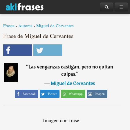
Frases
›
Autores
›
Miguel de Cervantes
Frase de Miguel de Cervantes
“
Las venganzas castigan, pero no quitan
culpas.
”
―
Miguel de Cervantes
Facebook
Twitter
WhatsApp
Imagen
Imagen con frase: