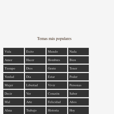
Temas más populares
Vida
Éxito
Mundo
Nada
Amor
Hacer
Hombres
Bien
Tiempo
Dios
Gente
Tener
Verdad
Día
Estar
Poder
Mujer
Libertad
Vivir
Personas
Decir
Ver
Corazón
Saber
Mal
Arte
Felicidad
Años
Alma
Trabajo
Historia
Hoy