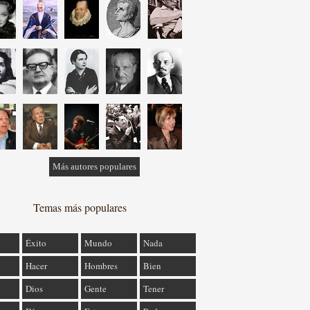
Más autores populares
Temas más populares
Éxito
Mundo
Nada
Hacer
Hombres
Bien
Dios
Gente
Tener