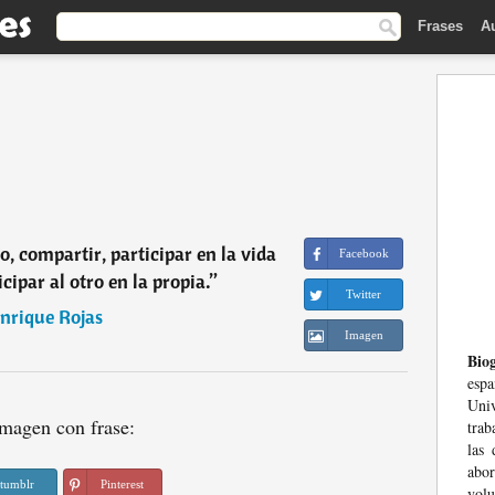
Frases
A
o, compartir, participar en la vida
Facebook
cipar al otro en la propia.
”
Twitter
nrique Rojas
Imagen
Biog
esp
Univ
magen con frase:
trab
las 
abor
tumblr
Pinterest
volu