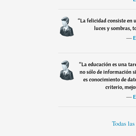
“
La felicidad consiste en 
luces y sombras, t
―
E
“
La educación es una tar
no sólo de información s
es conocimiento de dato
criterio, mej
―
E
Todas las