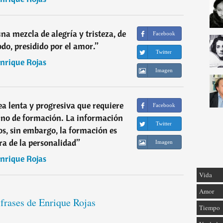
una mezcla de alegría y tristeza, de
Facebook
odo, presidido por el amor.
”
Twitter
nrique Rojas
Imagen
ea lenta y progresiva que requiere
Facebook
ino de formación. La información
Twitter
s, sin embargo, la formación es
ora de la personalidad
”
Imagen
nrique Rojas
Vida
Amor
 frases de Enrique Rojas
Tiempo