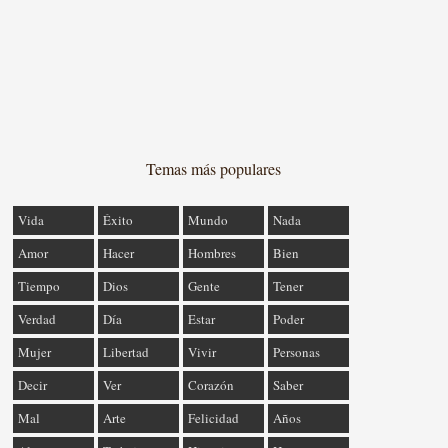
Temas más populares
Vida
Éxito
Mundo
Nada
Amor
Hacer
Hombres
Bien
Tiempo
Dios
Gente
Tener
Verdad
Día
Estar
Poder
Mujer
Libertad
Vivir
Personas
Decir
Ver
Corazón
Saber
Mal
Arte
Felicidad
Años