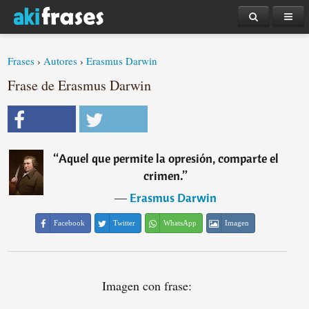
Frases
›
Autores
›
Erasmus Darwin
Frase de Erasmus Darwin
“
Aquel que permite la opresión, comparte el
crimen.
”
―
Erasmus Darwin
Facebook
Twitter
WhatsApp
Imagen
Imagen con frase: