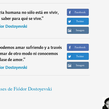
ncia humana no sólo está en vivir,
Facebook
 saber para qué se vive.
”
Twitter
dor Dostoyevski
Imagen
podemos amar sufriendo y a través
Facebook
amar de otro modo ni conocemos
Twitter
clase de amor.
”
Imagen
dor Dostoyevski
ases de Fiódor Dostoyevski