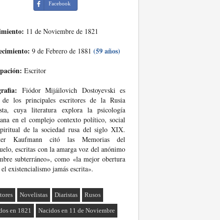
Facebook
imiento:
11 de Noviembre de 1821
ecimiento:
(59 años)
9 de Febrero de 1881
pación:
Escritor
rafia:
Fiódor Mijáilovich Dostoyevski es
de los principales escritores de la Rusia
sta, cuya literatura explora la psicología
na en el complejo contexto político, social
piritual de la sociedad rusa del siglo XIX.
ter Kaufmann citó las Memorias del
uelo, escritas con la amarga voz del anónimo
bre subterráneo», como «la mejor obertura
 el existencialismo jamás escrita».
tores
Novelistas
Diaristas
Rusos
dos en 1821
Nacidos en 11 de Noviembre