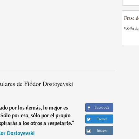
Frase d
“
Sólo ha
ulares de Fiódor Dostoyevski
tado por los demás, lo mejor es
Facebook
Sólo por eso, sólo por el propio
Twitter
pirarás a los otros a respetarte.
”
Imagen
dor Dostoyevski