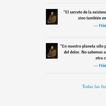
“
El secreto de la existe
sino también en
―
Fió
“
En nuestro planeta sólo 
del dolor. No sabemos 
otra 
―
Fió
Todas las fr