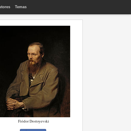
utores
Temas
Fiódor Dostoyevski