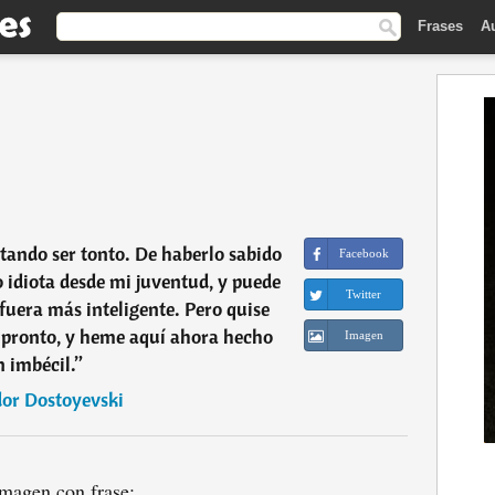
Frases
A
ntando ser tonto. De haberlo sabido
Facebook
 idiota desde mi juventud, y puede
Twitter
 fuera más inteligente. Pero quise
 pronto, y heme aquí ahora hecho
Imagen
n imbécil.
”
dor Dostoyevski
magen con frase: