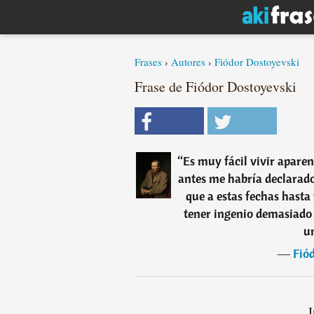
Frases
›
Autores
›
Fiódor Dostoyevski
Frase de Fiódor Dostoyevski
“
Es muy fácil vivir apare
antes me habría declarado
que a estas fechas hasta
tener ingenio demasiado
u
―
Fió
I