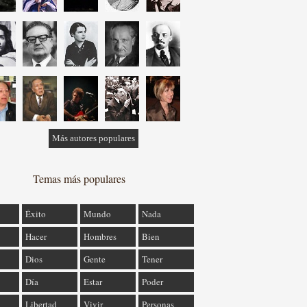
Más autores populares
Temas más populares
Éxito
Mundo
Nada
Hacer
Hombres
Bien
Dios
Gente
Tener
Día
Estar
Poder
Libertad
Vivir
Personas