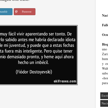
tumblr
Pinterest
Nac
Fall
Ocu
Biog
uno 
Zari
huma
y es
Wal
subs
«hom
para
Escri
Naci