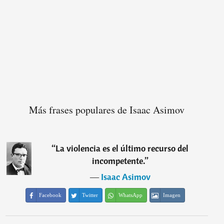
Más frases populares de Isaac Asimov
“
La violencia es el último recurso del
incompetente.
”
―
Isaac Asimov
Facebook
Twitter
WhatsApp
Imagen