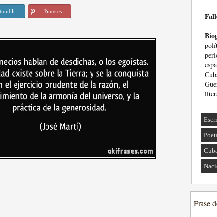
tumblr
Pinterest
Fall
Biog
pol
peri
esp
Cub
Gue
lite
Escri
Poet
Cub
Naci
Frase d