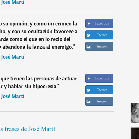
―
José Martí
 su opinión, y como un crimen la
Facebook
cho, y con su ocultación favorece a
Twitter
arde como el que en lo recio del
 abandona la lanza al enemigo.
”
Imagen
―
José Martí
o que tienen las personas de actuar
Facebook
r y hablar sin hipocresía
”
Twitter
―
José Martí
Imagen
s frases de José Martí