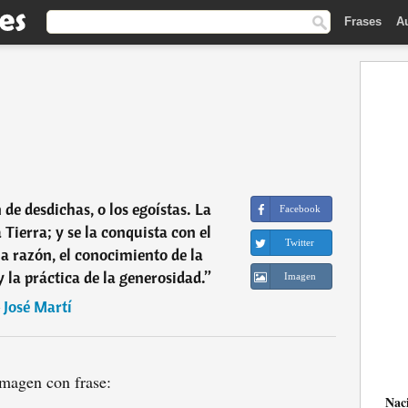
Frases
A
 de desdichas, o los egoístas. La
Facebook
a Tierra; y se la conquista con el
Twitter
la razón, el conocimiento de la
 la práctica de la generosidad.
”
Imagen
―
José Martí
magen con frase:
Nac