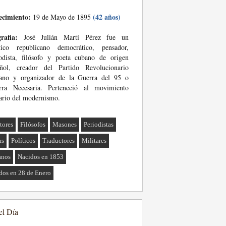
ecimiento:
(42 años)
19 de Mayo de 1895
rafia:
José Julián Martí Pérez fue un
ítico republicano democrático, pensador,
odista, filósofo y poeta cubano de origen
añol, creador del Partido Revolucionario
ano y organizador de la Guerra del 95 o
rra Necesaria. Perteneció al movimiento
rario del modernismo.
tores
Filósofos
Masones
Periodistas
as
Políticos
Traductores
Militares
anos
Nacidos en 1853
dos en 28 de Enero
el Día