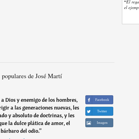
“
El rega
el ejemp
 populares de José Martí
 a Dios y enemigo de los hombres,
Facebook
irigir a las generaciones nuevas, les
Twitter
do y absoluto de doctrinas, y les
que la dulce plática de amor, el
Imagen
 bárbaro del odio.
”