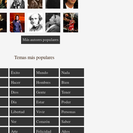
Más autores populares
Temas más populares
Éxito
Mundo
Nada
Hacer
Hombres
Bien
Dios
Gente
Tener
Día
Estar
Poder
Libertad
Vivir
Personas
Ver
Corazón
Saber
Arte
Felicidad
Años