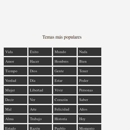
Temas más populares
Vida
Éxito
Mundo
Nada
Amor
Hacer
Hombres
Bien
Tiempo
Dios
Gente
Tener
Verdad
Día
Estar
Poder
Mujer
Libertad
Vivir
Personas
Decir
Ver
Corazón
Saber
Mal
Arte
Felicidad
Años
Alma
Trabajo
Historia
Hoy
Estado
Razón
Pueblo
Momento