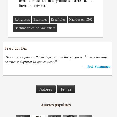
obra, uno de los más prolíficos autores de la
literatura universal.
Religiosos
Escritores
Españoles
Nacidos en 1562
Nacidos en 25 de Noviembre
Frase del Día
“
Tener no es poseer. Puede tenerse aquello que no se desea. Posesión
”
es tener y disfrutar lo que se tiene.
José Saramago
—
Autores
Temas
Autores populares