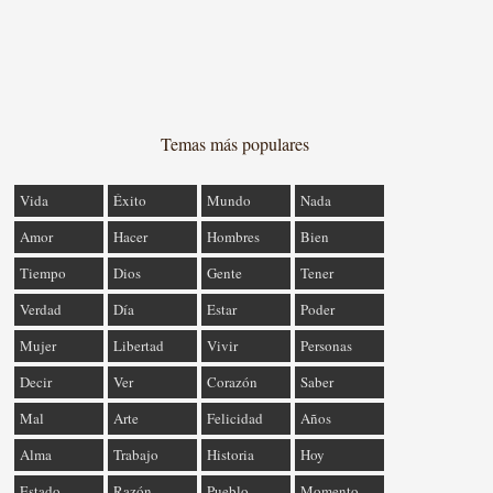
Temas más populares
Vida
Éxito
Mundo
Nada
Amor
Hacer
Hombres
Bien
Tiempo
Dios
Gente
Tener
Verdad
Día
Estar
Poder
Mujer
Libertad
Vivir
Personas
Decir
Ver
Corazón
Saber
Mal
Arte
Felicidad
Años
Alma
Trabajo
Historia
Hoy
Estado
Razón
Pueblo
Momento