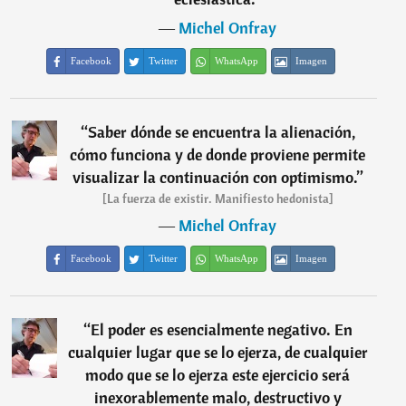
―
Michel Onfray
Facebook
Twitter
WhatsApp
Imagen
“
Saber dónde se encuentra la alienación,
cómo funciona y de donde proviene permite
visualizar la continuación con optimismo.
”
[La fuerza de existir. Manifiesto hedonista]
―
Michel Onfray
Facebook
Twitter
WhatsApp
Imagen
“
El poder es esencialmente negativo. En
cualquier lugar que se lo ejerza, de cualquier
modo que se lo ejerza este ejercicio será
inexorablemente malo, destructivo y