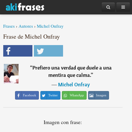
Frases
›
Autores
›
Michel Onfray
Frase de Michel Onfray
“
Prefiero una verdad que duele a una
mentira que calma.
”
―
Michel Onfray
Facebook
Twitter
WhatsApp
Imagen
Imagen con frase: