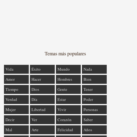
Temas más populares
Vida
Éxito
Mundo
Nada
Amor
Hacer
Hombres
Bien
Tiempo
Dios
Gente
Tener
Verdad
Día
Estar
Poder
Mujer
Libertad
Vivir
Personas
Decir
Ver
Corazón
Saber
Mal
Arte
Felicidad
Años