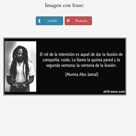
Imagen con frase:
tumblr
Pinterest