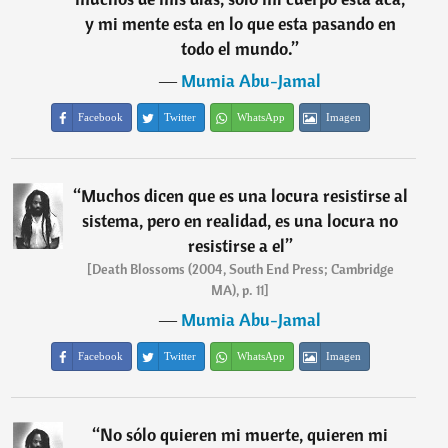
y mi mente esta en lo que esta pasando en
todo el mundo.
”
―
Mumia Abu-Jamal
Facebook
Twitter
WhatsApp
Imagen
“
Muchos dicen que es una locura resistirse al
sistema, pero en realidad, es una locura no
resistirse a el
”
[Death Blossoms (2004, South End Press; Cambridge
MA), p. 11]
―
Mumia Abu-Jamal
Facebook
Twitter
WhatsApp
Imagen
“
No sólo quieren mi muerte, quieren mi