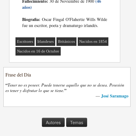
Fallecimiento:
(46
30 de Noviembre de 1900
años)
Biografia:
Oscar Fingal O'Flahertie Wills Wilde
fue un escritor, poeta y dramaturgo irlandés.
Escritores
Irlandeses
Británicos
Nacidos en 1854
Nacidos en 16 de Octubre
Frase del Día
“
Tener no es poseer. Puede tenerse aquello que no se desea. Posesión
”
es tener y disfrutar lo que se tiene.
José Saramago
—
Autores
Temas