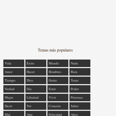
Temas más populares
Vida
Éxito
Mundo
Nada
Amor
Hacer
Hombres
Bien
Tiempo
Dios
Gente
Tener
Verdad
Día
Estar
Poder
Mujer
Libertad
Vivir
Personas
Decir
Ver
Corazón
Saber
Mal
Arte
Felicidad
Años