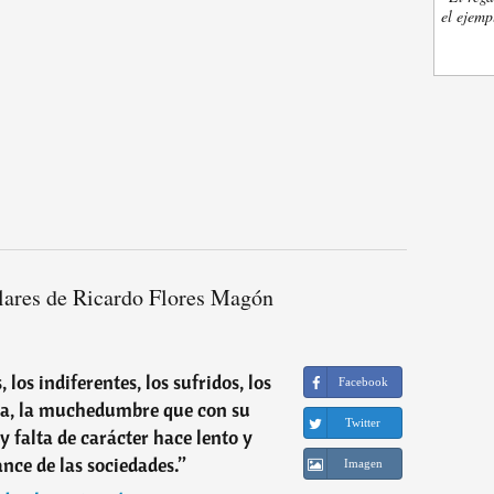
el ejemp
lares de Ricardo Flores Magón
los indiferentes, los sufridos, los
Facebook
sa, la muchedumbre que con su
Twitter
y falta de carácter hace lento y
ance de las sociedades.
”
Imagen