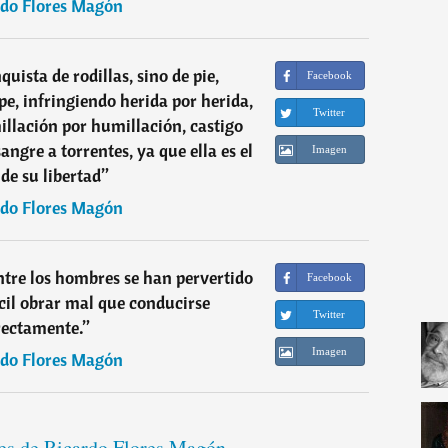
rdo Flores Magón
quista de rodillas, sino de pie,
Facebook
pe, infringiendo herida por herida,
Twitter
llación por humillación, castigo
angre a torrentes, ya que ella es el
Imagen
 de su libertad
”
rdo Flores Magón
entre los hombres se han pervertido
Facebook
cil obrar mal que conducirse
Twitter
rectamente.
”
Imagen
rdo Flores Magón
ses de Ricardo Flores Magón