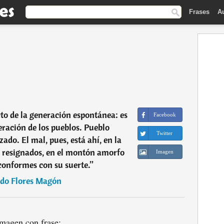
Frases
A
cto de la generación espontánea: es
Facebook
eración de los pueblos. Pueblo
Twitter
ado. El mal, pues, está ahí, en la
s resignados, en el montón amorfo
Imagen
 conformes con su suerte.
”
rdo Flores Magón
magen con frase: