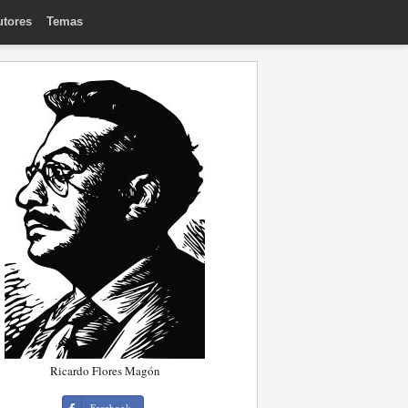
utores
Temas
Ricardo Flores Magón