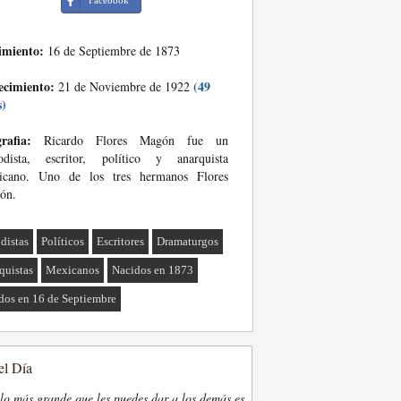
Facebook
imiento:
16 de Septiembre de 1873
ecimiento:
(49
21 de Noviembre de 1922
s)
rafia:
Ricardo Flores Magón fue un
iodista, escritor, político y anarquista
icano. Uno de los tres hermanos Flores
ón.
odistas
Políticos
Escritores
Dramaturgos
quistas
Mexicanos
Nacidos en 1873
dos en 16 de Septiembre
el Día
lo más grande que les puedes dar a los demás es