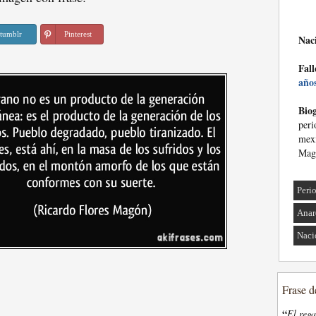
tumblr
Pinterest
Nac
Fall
año
Biog
per
mex
Mag
Peri
Anar
Naci
Frase d
“
El rega