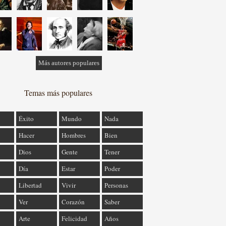
Más autores populares
Temas más populares
Éxito
Mundo
Nada
Hacer
Hombres
Bien
Dios
Gente
Tener
Día
Estar
Poder
Libertad
Vivir
Personas
Ver
Corazón
Saber
Arte
Felicidad
Años