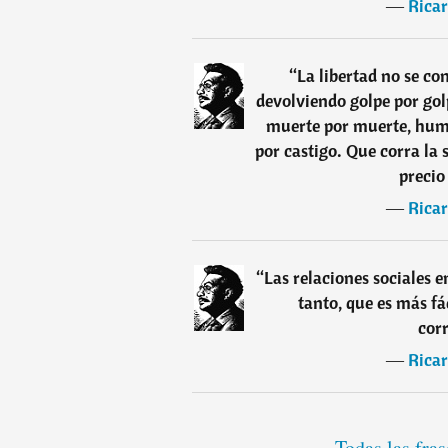
―
Rica
“
La libertad no se con
devolviendo golpe por gol
muerte por muerte, humi
por castigo. Que corra la s
precio
―
Rica
“
Las relaciones sociales 
tanto, que es más fá
cor
―
Rica
Todas las fra