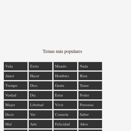
Temas más populares
Vida
Éxito
Mundo
Nada
Amor
Hacer
Hombres
Bien
Tiempo
Dios
Gente
Tener
Verdad
Día
Estar
Poder
Mujer
Libertad
Vivir
Personas
Decir
Ver
Corazón
Saber
Mal
Arte
Felicidad
Años