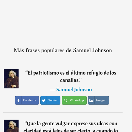
Más frases populares de Samuel Johnson
“
El patriotismo es el último refugio de los
canallas.
”
―
Samuel Johnson
Facebook
Twitter
WhatsApp
Imagen
“
Que la gente vulgar exprese sus ideas con
claridad está lejos de ser cierto, y cuando lo