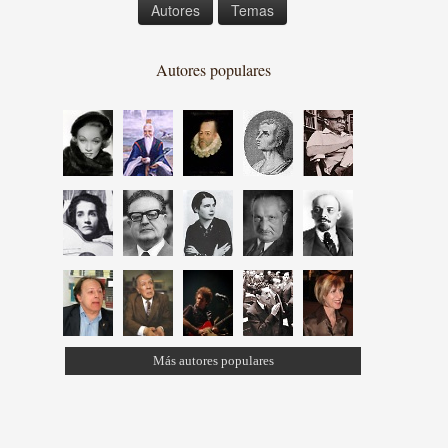
Autores
Temas
Autores populares
Más autores populares