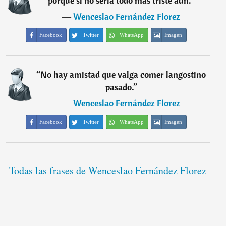
porque si no sería todo más triste aún.
”
―
Wenceslao Fernández Florez
Facebook
Twitter
WhatsApp
Imagen
“
No hay amistad que valga comer langostino
pasado.
”
―
Wenceslao Fernández Florez
Facebook
Twitter
WhatsApp
Imagen
Todas las frases de Wenceslao Fernández Florez