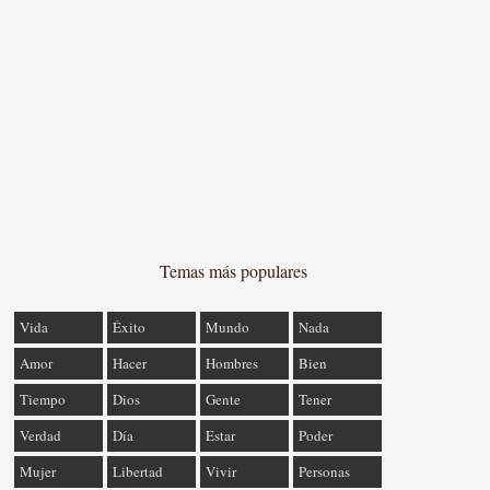
Temas más populares
Vida
Éxito
Mundo
Nada
Amor
Hacer
Hombres
Bien
Tiempo
Dios
Gente
Tener
Verdad
Día
Estar
Poder
Mujer
Libertad
Vivir
Personas