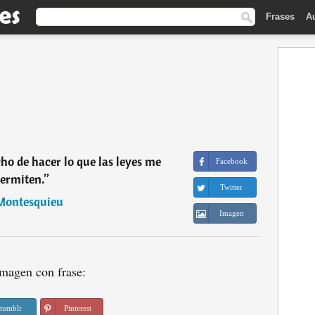
Frases
A
cho de hacer lo que las leyes me
Facebook
ermiten.
”
Twitter
Montesquieu
Imagen
magen con frase:
tumblr
Pinterest