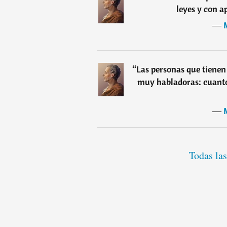
leyes y con ap
―
“
Las personas que tienen
muy habladoras: cuanto
―
Todas la