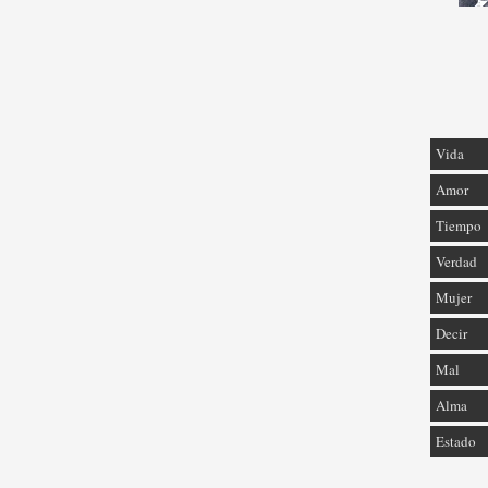
Vida
Amor
Tiempo
Verdad
Mujer
Decir
Mal
Alma
Estado