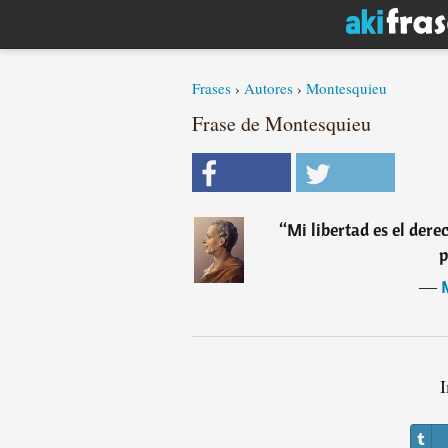
Frases
›
Autores
›
Montesquieu
Frase de Montesquieu
“
Mi libertad es el dere
p
―
I