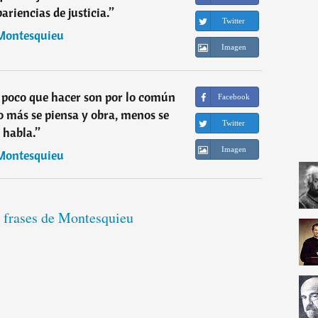
ariencias de justicia.
”
Twitter
Montesquieu
Imagen
 poco que hacer son por lo común
Facebook
 más se piensa y obra, menos se
Twitter
habla.
”
Imagen
Montesquieu
s frases de Montesquieu