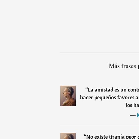
Más frases 
“
La amistad es un cont
hacer pequeños favores a
los h
―
“
No existe tiranía peor 