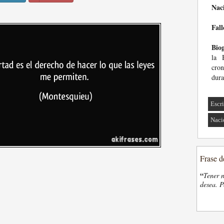
Nac
Fall
Biog
la 
cron
dura
Escri
Naci
Frase d
“
Tener n
desea. P