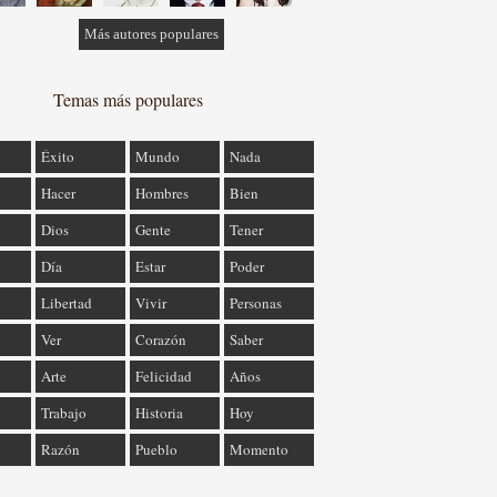
Más autores populares
Temas más populares
Éxito
Mundo
Nada
Hacer
Hombres
Bien
Dios
Gente
Tener
Día
Estar
Poder
Libertad
Vivir
Personas
Ver
Corazón
Saber
Arte
Felicidad
Años
Trabajo
Historia
Hoy
Razón
Pueblo
Momento