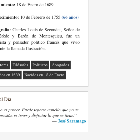
imiento:
18 de Enero de 1689
ecimiento:
(66 años)
10 de Febrero de 1755
rafia:
Charles Louis de Secondat, Señor de
Brède y Barón de Montesquieu, fue un
ista y pensador político francés que vivió
nte la llamada Ilustración.
tores
Filósofos
Políticos
Abogados
dos en 1689
Nacidos en 18 de Enero
el Día
o es poseer. Puede tenerse aquello que no se
”
osesión es tener y disfrutar lo que se tiene.
José Saramago
—