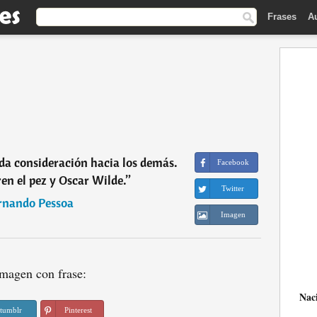
Frases
A
da consideración hacia los demás.
Facebook
en el pez y Oscar Wilde.
”
Twitter
rnando Pessoa
Imagen
magen con frase:
Nac
tumblr
Pinterest