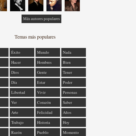
Más autores populares
Temas más populares
Éxito
Mundo
Nada
Hacer
Hombres
Bien
Dios
Gente
Tener
Día
Estar
Poder
Libertad
Vivir
Personas
Ver
Corazón
Saber
Arte
Felicidad
Años
Trabajo
Historia
Hoy
Razón
Pueblo
Momento