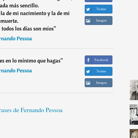
ada más sencillo.
Twitter
-la de mi nacimiento y la de mi
muerte.
Imagen
 todos los días son míos
”
rnando Pessoa
res en lo mínimo que hagas
”
Facebook
rnando Pessoa
Twitter
Imagen
frases de Fernando Pessoa