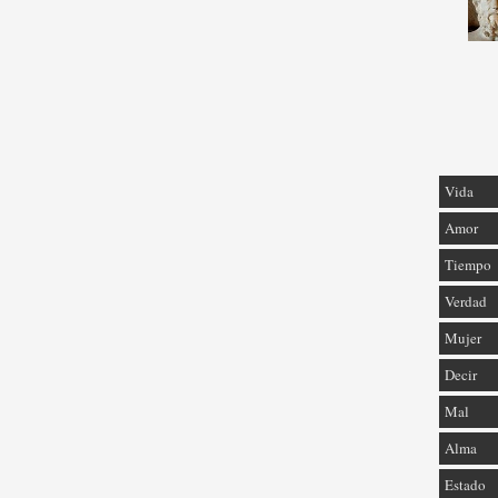
Vida
Amor
Tiempo
Verdad
Mujer
Decir
Mal
Alma
Estado