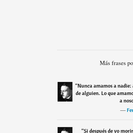
Más frases p
“
Nunca amamos a nadie: a
de alguien. Lo que amamos
a nos
―
Fe
“
Si después de yo morir