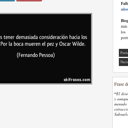
Fall
año
Biog
más
los
port
Poet
Naci
Frase d
“
El des
y aunque
menudo t
extracci
Subsuelo