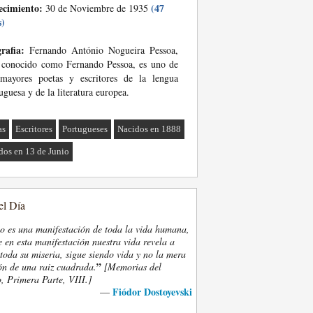
ecimiento:
(47
30 de Noviembre de 1935
s)
rafia:
Fernando António Nogueira Pessoa,
 conocido como Fernando Pessoa, es uno de
 mayores poetas y escritores de la lengua
uguesa y de la literatura europea.
as
Escritores
Portugueses
Nacidos en 1888
dos en 13 de Junio
el Día
eo es una manifestación de toda la vida humana,
 en esta manifestación nuestra vida revela a
oda su miseria, sigue siendo vida y no la mera
”
ón de una raiz cuadrada.
[Memorias del
, Primera Parte, VIII.]
Fiódor Dostoyevski
—