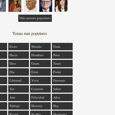
Más autores populares
Temas más populares
Éxito
Mundo
Nada
Hacer
Hombres
Bien
Dios
Gente
Tener
Día
Estar
Poder
Libertad
Vivir
Personas
Ver
Corazón
Saber
Arte
Felicidad
Años
Trabajo
Historia
Hoy
Razón
Pueblo
Momento