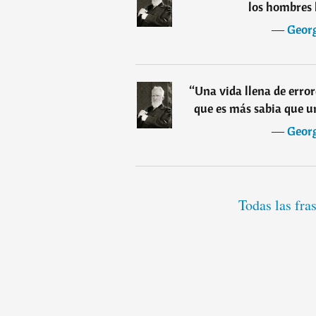
los hombres 
―
Geor
“
Una vida llena de erro
que es más sabia que u
―
Geor
Todas las fr