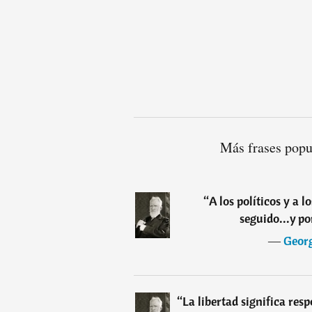
Más frases popu
“
A los políticos y a 
seguido...y p
―
Geor
“
La libertad significa res