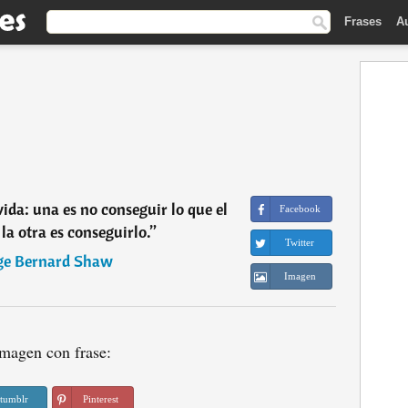
Frases
A
vida: una es no conseguir lo que el
Facebook
la otra es conseguirlo.
”
Twitter
ge Bernard Shaw
Imagen
magen con frase:
tumblr
Pinterest