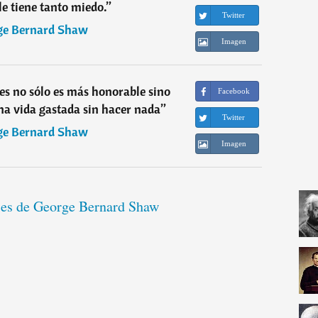
le tiene tanto miedo.
”
Twitter
ge Bernard Shaw
Imagen
res no sólo es más honorable sino
Facebook
na vida gastada sin hacer nada
”
Twitter
ge Bernard Shaw
Imagen
ases de George Bernard Shaw