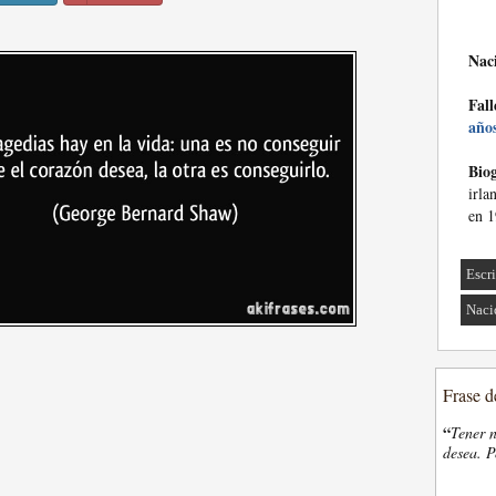
Nac
Fall
año
Biog
irla
en 1
Escri
Naci
Frase d
“
Tener n
desea. P