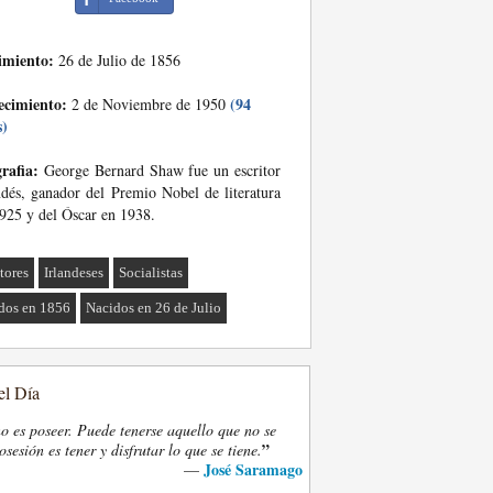
imiento:
26 de Julio de 1856
ecimiento:
(94
2 de Noviembre de 1950
s)
rafia:
George Bernard Shaw fue un escritor
ndés, ganador del Premio Nobel de literatura
925 y del Óscar en 1938.
tores
Irlandeses
Socialistas
dos en 1856
Nacidos en 26 de Julio
el Día
o es poseer. Puede tenerse aquello que no se
”
osesión es tener y disfrutar lo que se tiene.
José Saramago
—