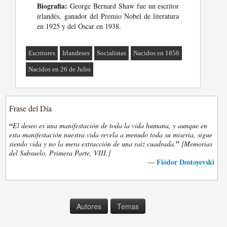
Biografia:
George Bernard Shaw fue un escritor
irlandés, ganador del Premio Nobel de literatura
en 1925 y del Óscar en 1938.
Escritores
Irlandeses
Socialistas
Nacidos en 1856
Nacidos en 26 de Julio
Frase del Día
“
El deseo es una manifestación de toda la vida humana, y aunque en
esta manifestación nuestra vida revela a menudo toda su miseria, sigue
”
siendo vida y no la mera extracción de una raiz cuadrada.
[Memorias
del Subsuelo, Primera Parte, VIII.]
Fiódor Dostoyevski
—
Autores
Temas