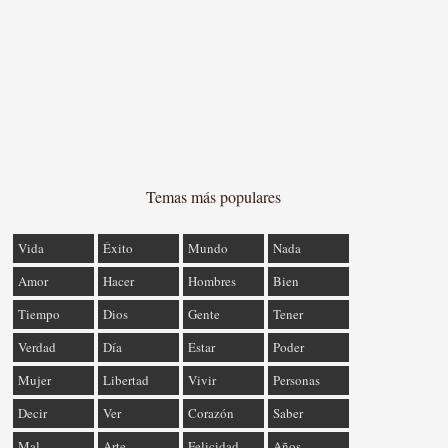
Temas más populares
Vida
Éxito
Mundo
Nada
Amor
Hacer
Hombres
Bien
Tiempo
Dios
Gente
Tener
Verdad
Día
Estar
Poder
Mujer
Libertad
Vivir
Personas
Decir
Ver
Corazón
Saber
Mal
Arte
Felicidad
Años