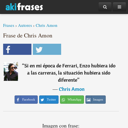
Frases
›
Autores
›
Chris Amon
Frase de Chris Amon
“
Si en mi época de Ferrari, Enzo hubiera ido
a las carreras, la situación hubiera sido
diferente
”
―
Chris Amon
Facebook
Twitter
WhatsApp
Imagen
Imagen con frase: