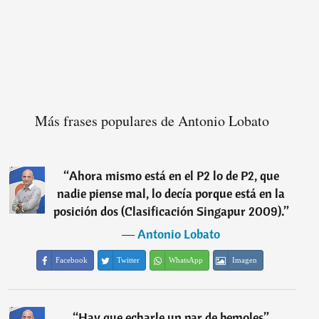
Más frases populares de Antonio Lobato
“
Ahora mismo está en el P2 lo de P2, que
nadie piense mal, lo decía porque está en la
posición dos (Clasificación Singapur 2009).
”
―
Antonio Lobato
Facebook
Twitter
WhatsApp
Imagen
“
Hay que echarle un par de bemoles
”