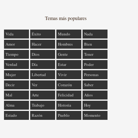
Temas más populares
Vida
Éxito
Mundo
Nada
Amor
Hacer
Hombres
Bien
Tiempo
Dios
Gente
Tener
Verdad
Día
Estar
Poder
Mujer
Libertad
Vivir
Personas
Decir
Ver
Corazón
Saber
Mal
Arte
Felicidad
Años
Alma
Trabajo
Historia
Hoy
Estado
Razón
Pueblo
Momento