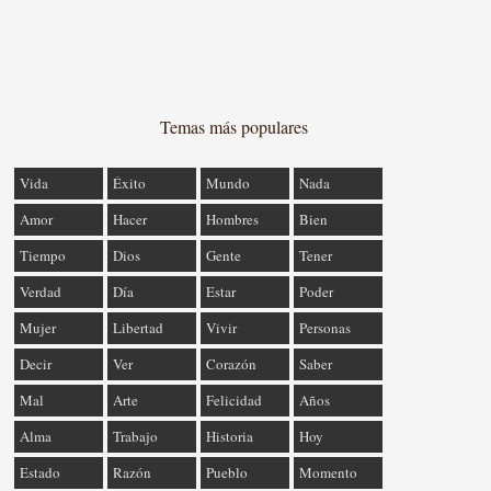
Temas más populares
Vida
Éxito
Mundo
Nada
Amor
Hacer
Hombres
Bien
Tiempo
Dios
Gente
Tener
Verdad
Día
Estar
Poder
Mujer
Libertad
Vivir
Personas
Decir
Ver
Corazón
Saber
Mal
Arte
Felicidad
Años
Alma
Trabajo
Historia
Hoy
Estado
Razón
Pueblo
Momento