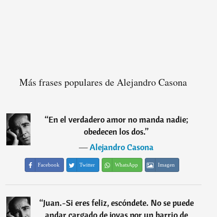
Más frases populares de Alejandro Casona
“
En el verdadero amor no manda nadie;
obedecen los dos.
”
―
Alejandro Casona
Facebook
Twitter
WhatsApp
Imagen
“
Juan.-Si eres feliz, escóndete. No se puede
andar cargado de joyas por un barrio de