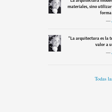
“
La arquitectura modern
materiales, sino utiliza
forma
―
“
La arquitectura es la 
valor a u
―
Todas la