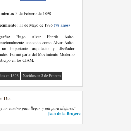
imiento:
3 de Febrero de 1898
ecimiento:
(78 años)
11 de Mayo de 1976
rafia:
Hugo Alvar Henrik Aalto,
rnacionalmente conocido como Alvar Aalto,
 un importante arquitecto y diseñador
andés. Formó parte del Movimiento Moderno
rticipó en los CIAM.
dos en 1898
Nacidos en 3 de Febrero
el Día
”
y un camino para llegar, y mil para alejarse.
Jean de la Bruyere
—