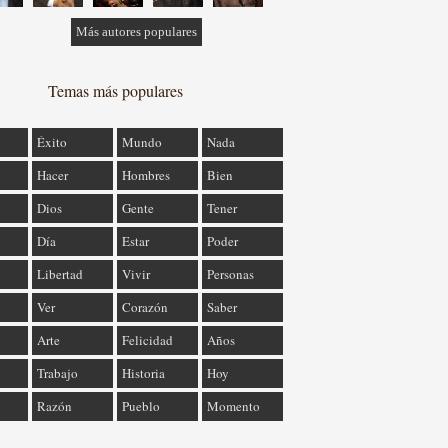
Más autores populares
Temas más populares
Éxito
Mundo
Nada
Hacer
Hombres
Bien
Dios
Gente
Tener
Día
Estar
Poder
Libertad
Vivir
Personas
Ver
Corazón
Saber
Arte
Felicidad
Años
Trabajo
Historia
Hoy
Razón
Pueblo
Momento