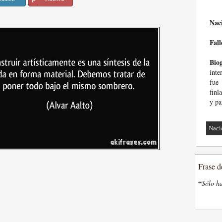
Nac
Fall
Biog
inte
fue
finl
y pa
Naci
Frase d
“
Sólo ha