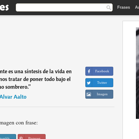
Frases
A
te es una síntesis de la vida en
Facebook
s tratar de poner todo bajo el
Twitter
o sombrero.
”
Imagen
Alvar Aalto
magen con frase:
tumblr
Pinterest