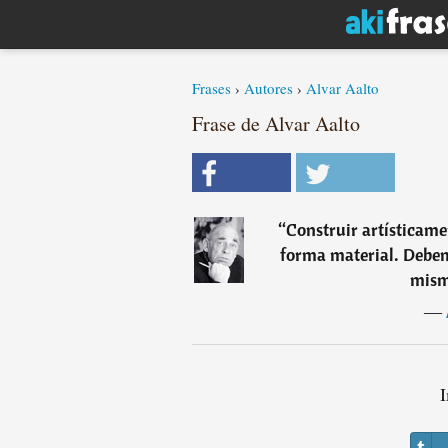
Frases
›
Autores
›
Alvar Aalto
Frase de Alvar Aalto
“
Construir artísticamen
forma material. Debemo
mism
―
I