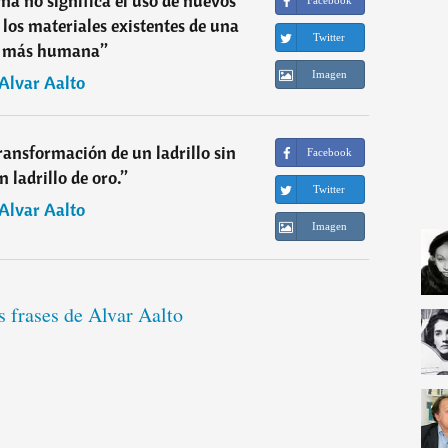
a no significa el uso de nuevos
Facebook
r los materiales existentes de una
Twitter
 más humana
”
Imagen
Alvar Aalto
transformación de un ladrillo sin
Facebook
n ladrillo de oro.
”
Twitter
Alvar Aalto
Imagen
s frases de Alvar Aalto