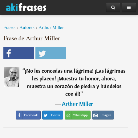
Frases
›
Autores
›
Arthur Miller
Frase de Arthur Miller
“
¡No les concedas una lágrima! ¡Las lágrimas
les placen! ¡Muestra tu honor, ahora,
muestra un corazón de piedra y húndelos
con él!
”
―
Arthur Miller
Facebook
Twitter
WhatsApp
Imagen