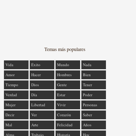
Temas más populares
Vida
Éxito
Mundo
Nada
Amor
Hacer
Hombres
Bien
Tiempo
Dios
Gente
Tener
Verdad
Día
Estar
Poder
Mujer
Libertad
Vivir
Personas
Decir
Ver
Corazón
Saber
Mal
Arte
Felicidad
Años
Alma
Trabajo
Historia
Hoy