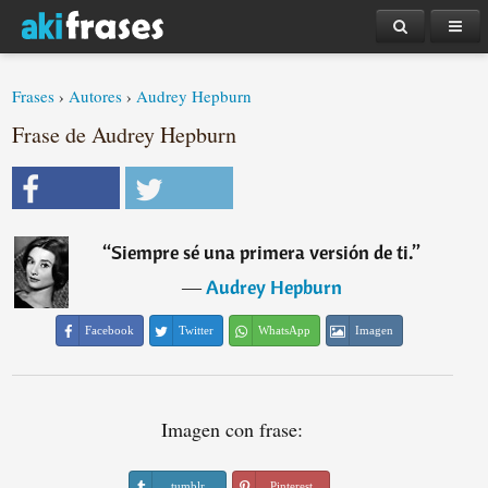
Frases
›
Autores
›
Audrey Hepburn
Frase de Audrey Hepburn
“
Siempre sé una primera versión de ti.
”
―
Audrey Hepburn
Facebook
Twitter
WhatsApp
Imagen
Imagen con frase:
tumblr
Pinterest