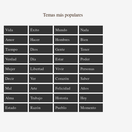
Temas más populares
Vida
Éxito
Mundo
Nada
Amor
Hacer
Hombres
Bien
Tiempo
Dios
Gente
Tener
Verdad
Día
Estar
Poder
Mujer
Libertad
Vivir
Personas
Decir
Ver
Corazón
Saber
Mal
Arte
Felicidad
Años
Alma
Trabajo
Historia
Hoy
Estado
Razón
Pueblo
Momento