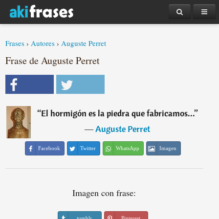
Frases
›
Autores
›
Auguste Perret
Frase de Auguste Perret
“
El hormigón es la piedra que fabricamos...
”
―
Auguste Perret
Facebook
Twitter
WhatsApp
Imagen
Imagen con frase:
tumblr
Pinterest