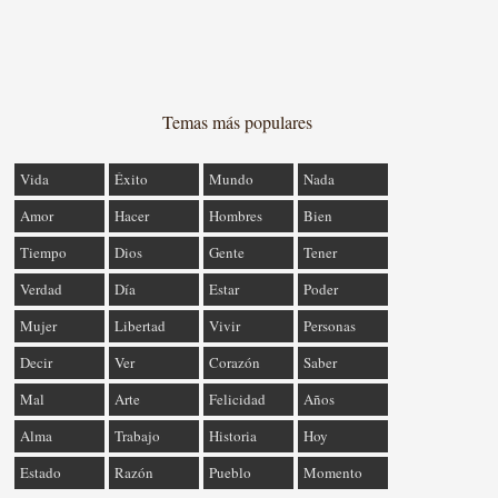
Temas más populares
Vida
Éxito
Mundo
Nada
Amor
Hacer
Hombres
Bien
Tiempo
Dios
Gente
Tener
Verdad
Día
Estar
Poder
Mujer
Libertad
Vivir
Personas
Decir
Ver
Corazón
Saber
Mal
Arte
Felicidad
Años
Alma
Trabajo
Historia
Hoy
Estado
Razón
Pueblo
Momento