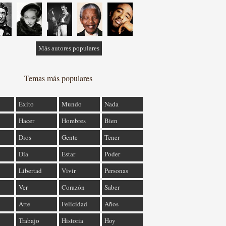
Más autores populares
Temas más populares
Éxito
Mundo
Nada
Hacer
Hombres
Bien
Dios
Gente
Tener
Día
Estar
Poder
Libertad
Vivir
Personas
Ver
Corazón
Saber
Arte
Felicidad
Años
Trabajo
Historia
Hoy