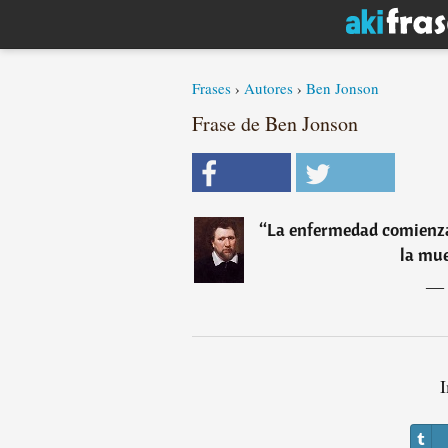
Frases
›
Autores
›
Ben Jonson
Frase de Ben Jonson
“
La enfermedad comienza
la mue
―
I