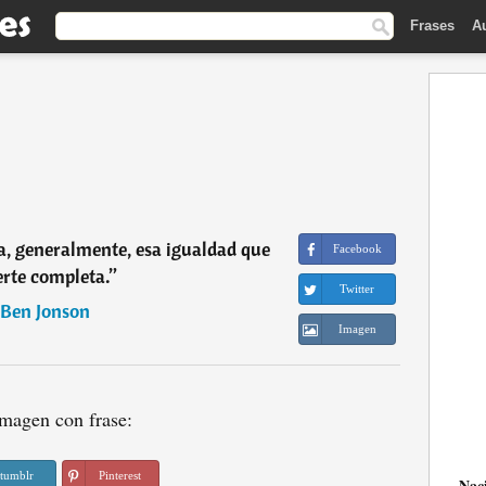
Frases
A
, generalmente, esa igualdad que
Facebook
rte completa.
”
Twitter
Ben Jonson
Imagen
magen con frase:
tumblr
Pinterest
Nac