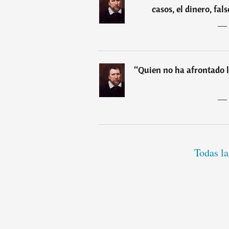
casos, el dinero, fal
―
“
Quien no ha afrontado l
―
Todas la