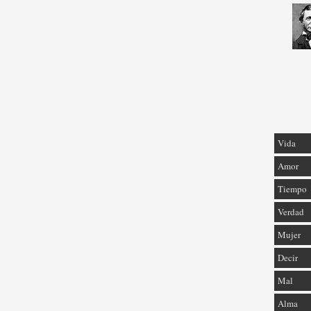
Vida
Amor
Tiempo
Verdad
Mujer
Decir
Mal
Alma