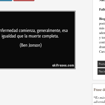
Fall
Biog
poet
más
adem
y te
con
dram
Caro
Poet
Naci
Frase d
“
Es más 
adversi