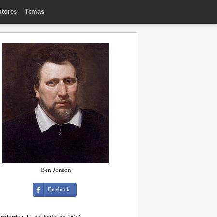
utores
Temas
Ben Jonson
Facebook
imiento:
11 de Junio de 1572