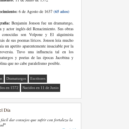
ecimiento:
(65 años)
6 de Agosto de 1637
rafia:
Benjamin Jonson fue un dramaturgo,
a y actor inglés del Renacimiento. Sus obras
 conocidas son Volpone y El alquimista
ás de sus poemas líricos. Jonson leía mucho
nía un apetito aparentemente insaciable por la
troversia. Tuvo una influencia tal en los
aturgos y poetas de las épocas Jacobina y
lina que no cabe paralelismo posible.
as
Dramaturgos
Escritores
dos en 1572
Nacidos en 11 de Junio
el Día
fácil dar consejos que sufrir con fortaleza la
”
dad