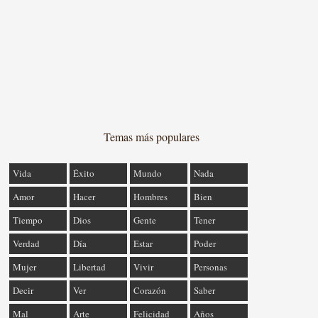
Temas más populares
Vida
Éxito
Mundo
Nada
Amor
Hacer
Hombres
Bien
Tiempo
Dios
Gente
Tener
Verdad
Día
Estar
Poder
Mujer
Libertad
Vivir
Personas
Decir
Ver
Corazón
Saber
Mal
Arte
Felicidad
Años