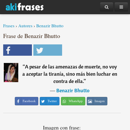
Frases
›
Autores
›
Benazir Bhutto
Frase de Benazir Bhutto
“
A pesar de las amenazas de muerte, no voy
a aceptar la tiranía, sino más bien luchar en
contra de ella.
”
―
Benazir Bhutto
Facebook
Twitter
WhatsApp
Imagen
Imagen con frase: