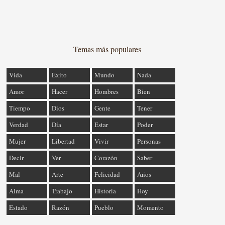
Temas más populares
Vida
Éxito
Mundo
Nada
Amor
Hacer
Hombres
Bien
Tiempo
Dios
Gente
Tener
Verdad
Día
Estar
Poder
Mujer
Libertad
Vivir
Personas
Decir
Ver
Corazón
Saber
Mal
Arte
Felicidad
Años
Alma
Trabajo
Historia
Hoy
Estado
Razón
Pueblo
Momento