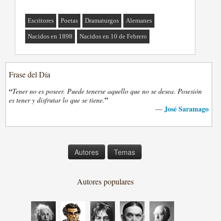
Escritores
Poetas
Dramaturgos
Alemanes
Nacidos en 1898
Nacidos en 10 de Febrero
Frase del Día
“
Tener no es poseer. Puede tenerse aquello que no se desea. Posesión
”
es tener y disfrutar lo que se tiene.
José Saramago
—
Autores
Temas
Autores populares