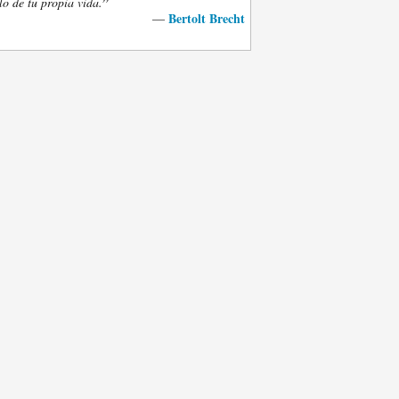
”
lo de tu propia vida.
Bertolt Brecht
—