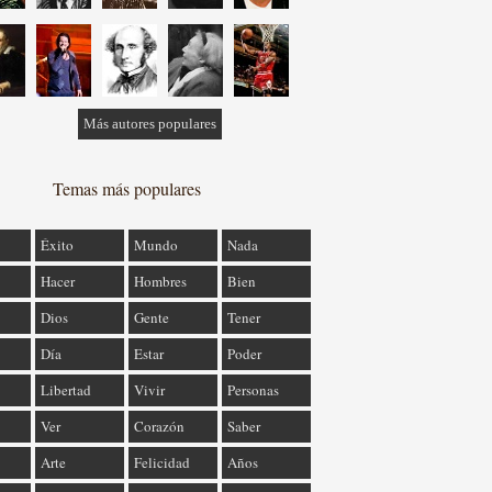
Más autores populares
Temas más populares
Éxito
Mundo
Nada
Hacer
Hombres
Bien
Dios
Gente
Tener
Día
Estar
Poder
Libertad
Vivir
Personas
Ver
Corazón
Saber
Arte
Felicidad
Años