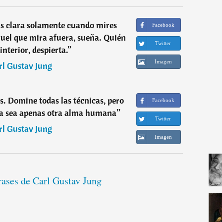
s clara solamente cuando mires
Facebook
quel que mira afuera, sueña. Quién
Twitter
interior, despierta.
”
Imagen
rl Gustav Jung
s. Domine todas las técnicas, pero
Facebook
a sea apenas otra alma humana
”
Twitter
rl Gustav Jung
Imagen
rases de Carl Gustav Jung