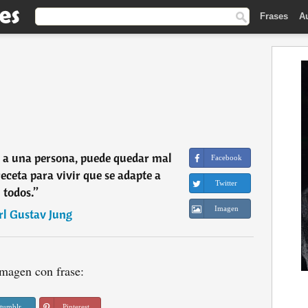
Frases
A
 a una persona, puede quedar mal
Facebook
receta para vivir que se adapte a
Twitter
todos.
”
Imagen
rl Gustav Jung
magen con frase:
tumblr
Pinterest