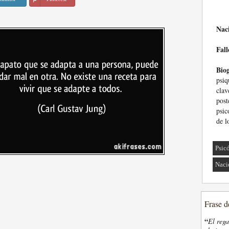
Nac
Fall
Biog
psiq
cla
pos
psic
de l
Psic
Naci
Frase d
“
El rega