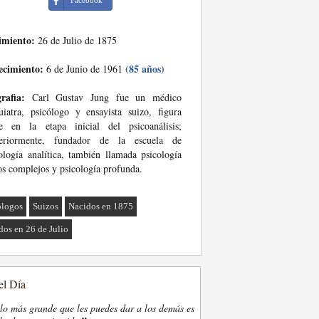
Facebook
imiento:
26 de Julio de 1875
ecimiento:
(85 años)
6 de Junio de 1961
rafia:
Carl Gustav Jung fue un médico
uiatra, psicólogo y ensayista suizo, figura
ve en la etapa inicial del psicoanálisis;
teriormente, fundador de la escuela de
ología analítica, también llamada psicología
os complejos y psicología profunda.
ólogos
Suizos
Nacidos en 1875
dos en 26 de Julio
el Día
lo más grande que les puedes dar a los demás es