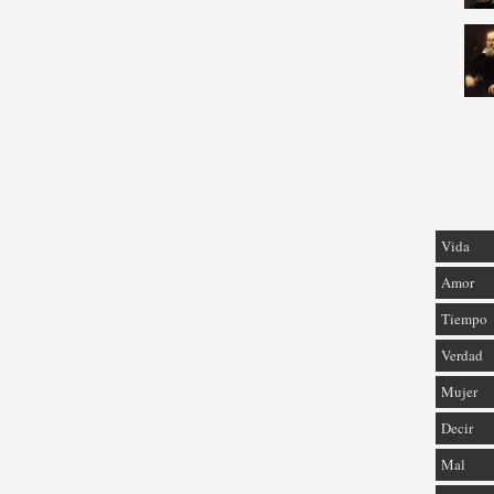
Vida
Amor
Tiempo
Verdad
Mujer
Decir
Mal