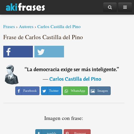
Frases
›
Autores
›
Carlos Castilla del Pino
Frase de Carlos Castilla del Pino
“
La democracia exige ser más inteligente.
”
―
Carlos Castilla del Pino
Facebook
Twitter
WhatsApp
Imagen
Imagen con frase:
tumblr
Pinterest