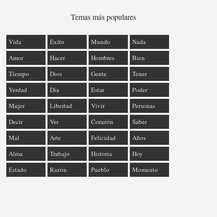
Temas más populares
Vida
Éxito
Mundo
Nada
Amor
Hacer
Hombres
Bien
Tiempo
Dios
Gente
Tener
Verdad
Día
Estar
Poder
Mujer
Libertad
Vivir
Personas
Decir
Ver
Corazón
Saber
Mal
Arte
Felicidad
Años
Alma
Trabajo
Historia
Hoy
Estado
Razón
Pueblo
Momento