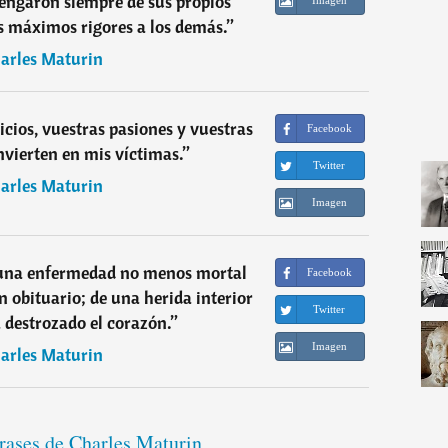
engaron siempre de sus propios
s máximos rigores a los demás.
”
arles Maturin
icios, vuestras pasiones y vuestras
Facebook
nvierten en mis víctimas.
”
Twitter
arles Maturin
Imagen
 una enfermedad no menos mortal
Facebook
n obituario; de una herida interior
Twitter
a destrozado el corazón.
”
Imagen
arles Maturin
frases de Charles Maturin