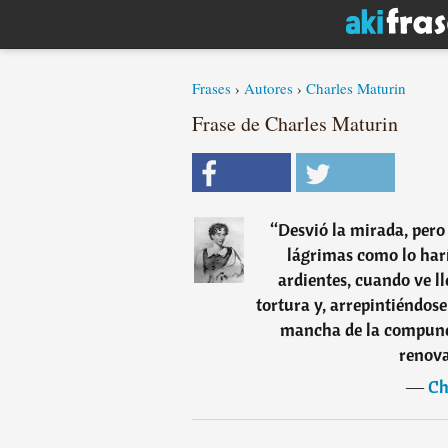
Frases
›
Autores
›
Charles Maturin
Frase de Charles Maturin
“
Desvió la mirada, pero n
lágrimas como lo har
ardientes, cuando ve l
tortura y, arrepintiéndos
mancha de la compunci
renova
―
Ch