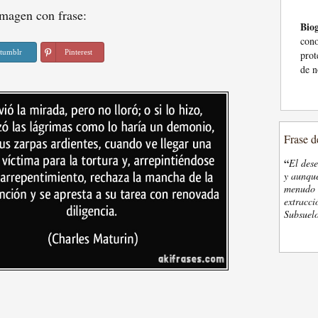
magen con frase:
Biog
cono
tumblr
Pinterest
prot
de n
Frase d
“
El des
y aunque
menudo t
extracci
Subsuelo