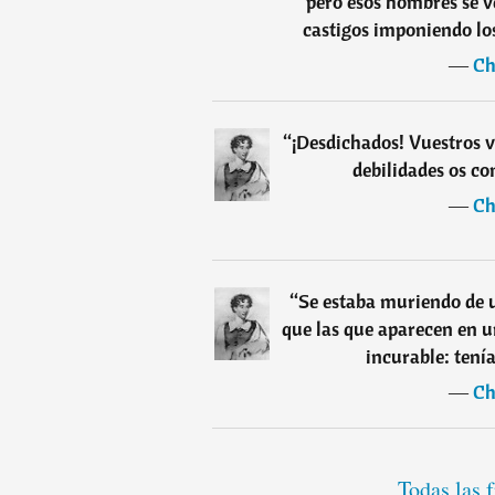
pero esos hombres se v
castigos imponiendo lo
―
Ch
“
¡Desdichados! Vuestros v
debilidades os co
―
Ch
“
Se estaba muriendo de
que las que aparecen en u
incurable: tení
―
Ch
Todas las 