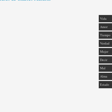
Vida
Amor
Tiempo
Verdad
Mujer
Decir
Mal
Alma
Estado