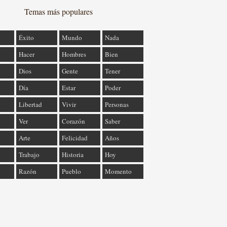
Temas más populares
Éxito
Mundo
Nada
Hacer
Hombres
Bien
Dios
Gente
Tener
Día
Estar
Poder
Libertad
Vivir
Personas
Ver
Corazón
Saber
Arte
Felicidad
Años
Trabajo
Historia
Hoy
Razón
Pueblo
Momento