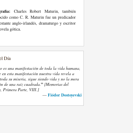
rafia:
Charles Robert Maturin, también
cido como C. R. Maturin fue un predicador
estante anglo-irlandés, dramaturgo y escritor
ovela gótica.
el Día
eo es una manifestación de toda la vida humana,
 en esta manifestación nuestra vida revela a
oda su miseria, sigue siendo vida y no la mera
”
ón de una raiz cuadrada.
[Memorias del
, Primera Parte, VIII.]
Fiódor Dostoyevski
—