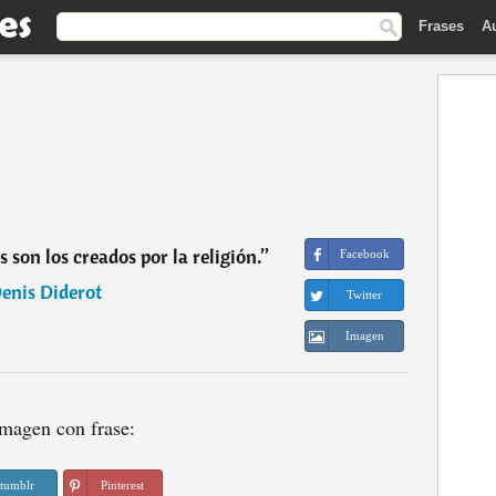
Frases
A
 son los creados por la religión.
”
Facebook
enis Diderot
Twitter
Imagen
magen con frase:
tumblr
Pinterest