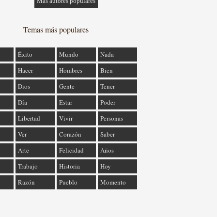
Más autores populares
Temas más populares
Éxito
Mundo
Nada
Hacer
Hombres
Bien
Dios
Gente
Tener
Día
Estar
Poder
Libertad
Vivir
Personas
Ver
Corazón
Saber
Arte
Felicidad
Años
Trabajo
Historia
Hoy
Razón
Pueblo
Momento