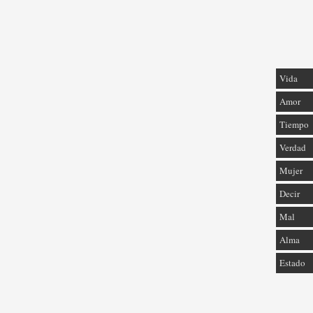
Vida
Amor
Tiempo
Verdad
Mujer
Decir
Mal
Alma
Estado