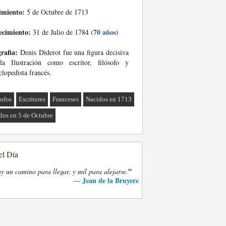
imiento:
5 de Octubre de 1713
ecimiento:
(70 años)
31 de Julio de 1784
rafia:
Denis Diderot fue una figura decisiva
la Ilustración como escritor, filósofo y
clopedista francés.
sofos
Escritores
Franceses
Nacidos en 1713
dos en 5 de Octubre
el Día
”
y un camino para llegar, y mil para alejarse.
Jean de la Bruyere
—