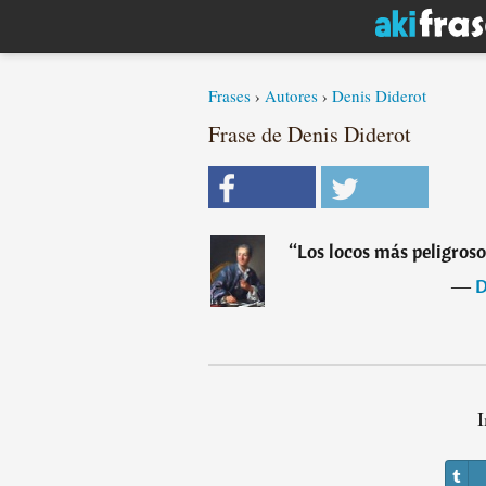
Frases
›
Autores
›
Denis Diderot
Frase de Denis Diderot
“
Los locos más peligrosos
―
D
I