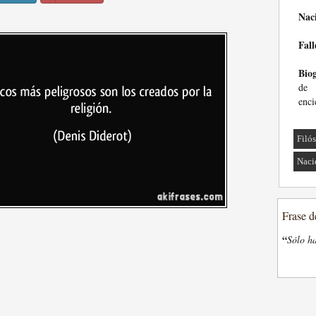
Nac
Fall
Biog
de 
enci
Filó
Naci
Frase d
“
Sólo ha